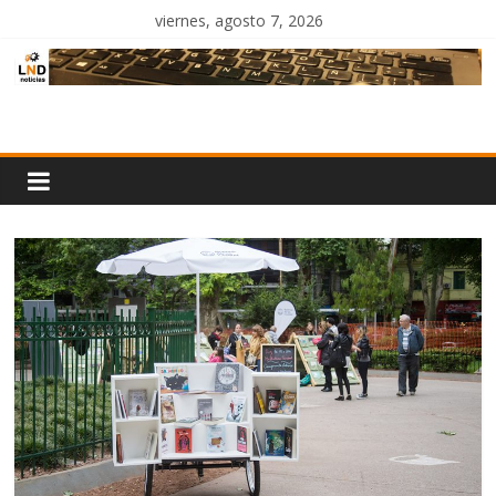
Saltar
viernes, agosto 7, 2026
al
contenido
LND
Noticias