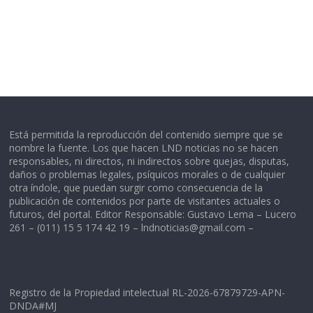
Está permitida la reproducción del contenido siempre que se
nombre la fuente. Los que hacen LND noticias no se hacen
responsables, ni directos, ni indirectos sobre quejas, disputas,
daños o problemas legales, psíquicos morales o de cualquier
otra índole, que puedan surgir como consecuencia de la
publicación de contenidos por parte de visitantes actuales o
futuros, del portal. Editor Responsable: Gustavo Lema – Lucero
261 – (011) 15 5 174 42 19 –
lndnoticias@gmail.com
–
Registro de la Propiedad intelectual RL-2026-67879729-APN-
DNDA#MJ