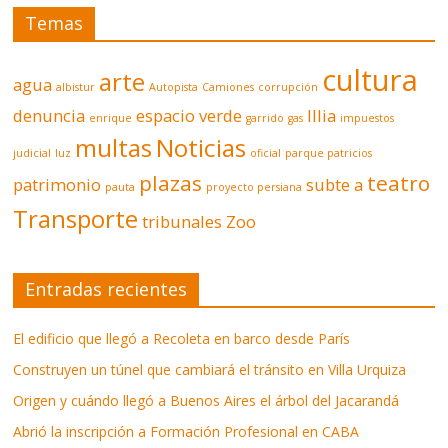
Temas
cultura
arte
agua
albistur
Autopista
Camiones
corrupción
denuncia
espacio verde
Illia
enrique
garrido
gas
impuestos
multas
Noticias
judicial
luz
oficial
parque patricios
plazas
teatro
patrimonio
subte a
pauta
proyecto persiana
Transporte
tribunales
Zoo
Entradas recientes
El edificio que llegó a Recoleta en barco desde París
Construyen un túnel que cambiará el tránsito en Villa Urquiza
Origen y cuándo llegó a Buenos Aires el árbol del Jacarandá
Abrió la inscripción a Formación Profesional en CABA