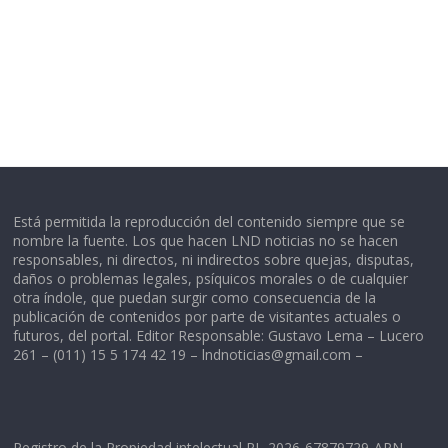
Está permitida la reproducción del contenido siempre que se
nombre la fuente. Los que hacen LND noticias no se hacen
responsables, ni directos, ni indirectos sobre quejas, disputas,
daños o problemas legales, psíquicos morales o de cualquier
otra índole, que puedan surgir como consecuencia de la
publicación de contenidos por parte de visitantes actuales o
futuros, del portal. Editor Responsable: Gustavo Lema – Lucero
261 – (011) 15 5 174 42 19 –
lndnoticias@gmail.com
–
Registro de la Propiedad intelectual RL-2026-67879729-APN-