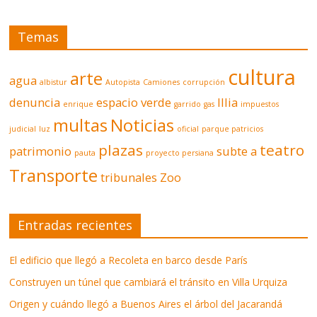
Temas
cultura
arte
agua
albistur
Autopista
Camiones
corrupción
denuncia
espacio verde
Illia
enrique
garrido
gas
impuestos
multas
Noticias
judicial
luz
oficial
parque patricios
plazas
teatro
patrimonio
subte a
pauta
proyecto persiana
Transporte
tribunales
Zoo
Entradas recientes
El edificio que llegó a Recoleta en barco desde París
Construyen un túnel que cambiará el tránsito en Villa Urquiza
Origen y cuándo llegó a Buenos Aires el árbol del Jacarandá