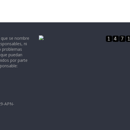
e que se nombre
sponsables, ni
 o problemas
, que puedan
nidos por parte
sponsable:
729-APN-