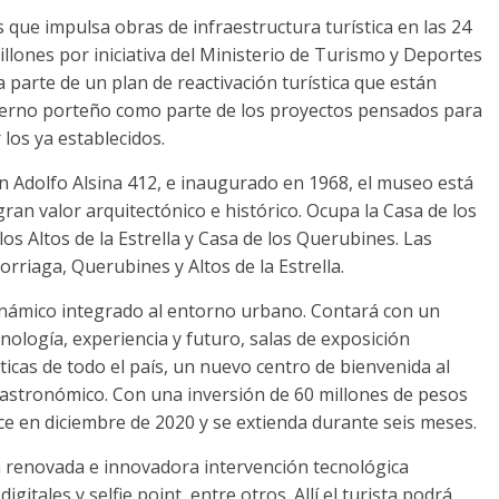
 que impulsa obras de infraestructura turística en las 24
illones por iniciativa del Ministerio de Turismo y Deportes
 parte de un plan de reactivación turística que están
ierno porteño como parte de los proyectos pensados para
los ya establecidos.
en Adolfo Alsina 412, e inaugurado en 1968, el museo está
gran valor arquitectónico e histórico. Ocupa la Casa de los
los Altos de la Estrella y Casa de los Querubines. Las
orriaga, Querubines y Altos de la Estrella.
dinámico integrado al entorno urbano. Contará con un
logía, experiencia y futuro, salas de exposición
icas de todo el país, un nuevo centro de bienvenida al
 gastronómico. Con una inversión de 60 millones de pesos
e en diciembre de 2020 y se extienda durante seis meses.
na renovada e innovadora intervención tecnológica
itales y selfie point, entre otros. Allí el turista podrá