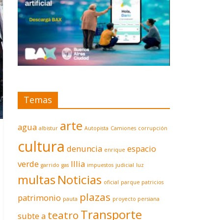
Temas
arte
agua
albistur
Autopista
Camiones
corrupción
cultura
denuncia
espacio
enrique
verde
Illia
garrido
gas
impuestos
judicial
luz
multas
Noticias
oficial
parque patricios
plazas
patrimonio
pauta
proyecto persiana
Transporte
teatro
subte a