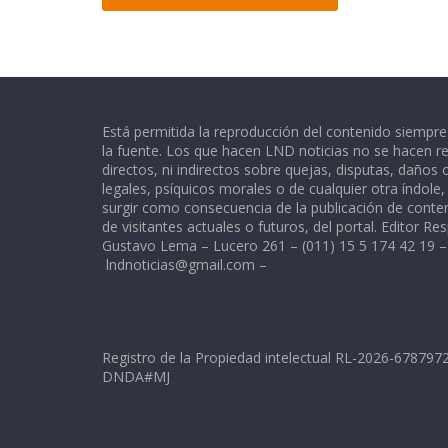
Está permitida la reproducción del contenido siempr
la fuente. Los que hacen LND noticias no se hacen re
directos, ni indirectos sobre quejas, disputas, daños
legales, psíquicos morales o de cualquier otra índole
surgir como consecuencia de la publicación de conte
de visitantes actuales o futuros, del portal. Editor Re
Gustavo Lema – Lucero 261 – (011) 15 5 174 42 19 –
lndnoticias@gmail.com
–
Registro de la Propiedad intelectual RL-2026-67879
DNDA#MJ