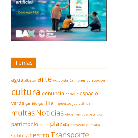
Temas
arte
agua
albistur
Autopista
Camiones
corrupción
cultura
denuncia
espacio
enrique
verde
Illia
garrido
gas
impuestos
judicial
luz
multas
Noticias
oficial
parque patricios
plazas
patrimonio
pauta
proyecto persiana
Transporte
teatro
subte a