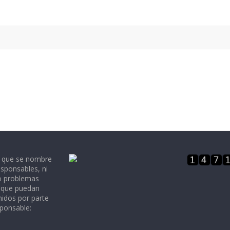
e que se nombre
sponsables, ni
 o problemas
, que puedan
nidos por parte
sponsable: