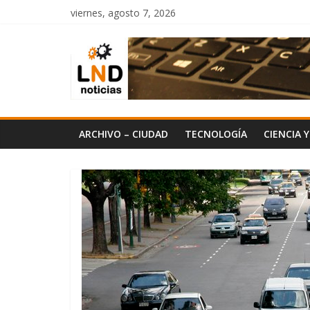
Saltar
viernes, agosto 7, 2026
al
LND
contenido
Noticias
ARCHIVO – CIUDAD
TECNOLOGÍA
CIENCIA 