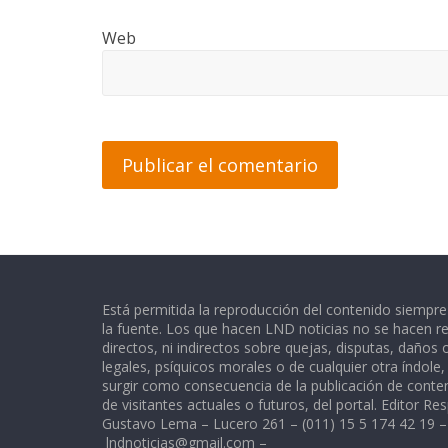
Web
Está permitida la reproducción del contenido siempr
la fuente. Los que hacen LND noticias no se hacen re
directos, ni indirectos sobre quejas, disputas, daños
legales, psíquicos morales o de cualquier otra índole
surgir como consecuencia de la publicación de conte
de visitantes actuales o futuros, del portal. Editor Re
Gustavo Lema – Lucero 261 – (011) 15 5 174 42 19 –
lndnoticias@gmail.com
–