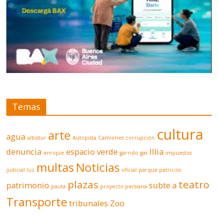
Temas
cultura
arte
agua
albistur
Autopista
Camiones
corrupción
denuncia
espacio verde
Illia
enrique
garrido
gas
impuestos
multas
Noticias
judicial
luz
oficial
parque patricios
plazas
teatro
patrimonio
subte a
pauta
proyecto persiana
Transporte
tribunales
Zoo