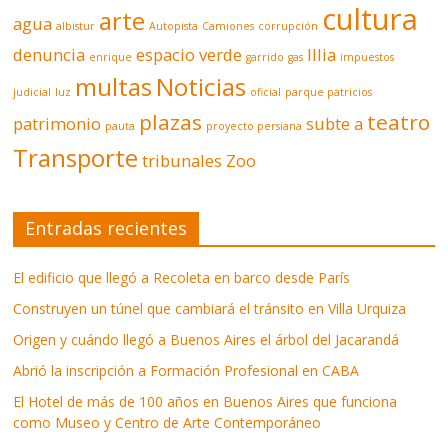
cultura
arte
agua
albistur
Autopista
Camiones
corrupción
denuncia
espacio verde
Illia
enrique
garrido
gas
impuestos
multas
Noticias
judicial
luz
oficial
parque patricios
plazas
teatro
patrimonio
subte a
pauta
proyecto persiana
Transporte
tribunales
Zoo
Entradas recientes
El edificio que llegó a Recoleta en barco desde París
Construyen un túnel que cambiará el tránsito en Villa Urquiza
Origen y cuándo llegó a Buenos Aires el árbol del Jacarandá
Abrió la inscripción a Formación Profesional en CABA
El Hotel de más de 100 años en Buenos Aires que funciona
como Museo y Centro de Arte Contemporáneo