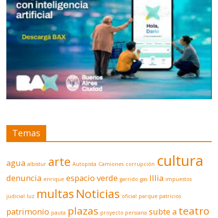
Temas
cultura
arte
agua
albistur
Autopista
Camiones
corrupción
denuncia
espacio verde
Illia
enrique
garrido
gas
impuestos
multas
Noticias
judicial
luz
oficial
parque patricios
plazas
teatro
patrimonio
subte a
pauta
proyecto persiana