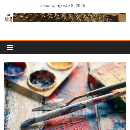
Saltar
sábado, agosto 8, 2026
al
contenido
LND
Noticias