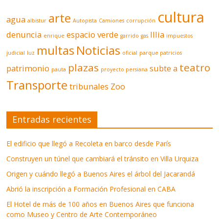
cultura
arte
agua
albistur
Autopista
Camiones
corrupción
denuncia
espacio verde
Illia
enrique
garrido
gas
impuestos
multas
Noticias
judicial
luz
oficial
parque patricios
plazas
teatro
patrimonio
subte a
pauta
proyecto persiana
Transporte
tribunales
Zoo
Entradas recientes
El edificio que llegó a Recoleta en barco desde París
Construyen un túnel que cambiará el tránsito en Villa Urquiza
Origen y cuándo llegó a Buenos Aires el árbol del Jacarandá
Abrió la inscripción a Formación Profesional en CABA
El Hotel de más de 100 años en Buenos Aires que funciona
como Museo y Centro de Arte Contemporáneo