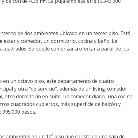
a y balcón de 4,36 m². La puja empieza en $15.343.000
terno de dos ambientes ubicado en un tercer piso. Está
e estar y comedor, un dormitorio, cocina y baño. La
os cuadrados. Se puede comenzar a ofertar a partir de los
o en un octavo piso, este departamento de cuatro
cipal y otra “de servicio”, además de un living-comedor
l, otro dormitorio en suite, un comedor diario, una cocina
tros cuadrados cubiertos, más superficie de balcón y
5.995.000 pesos.
s ambientes en un 10º piso que consta de una sala de