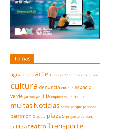
Temas
arte
agua
albistur
Autopista
Camiones
corrupción
cultura
denuncia
espacio
enrique
verde
Illia
garrido
gas
impuestos
judicial
luz
multas
Noticias
oficial
parque patricios
plazas
patrimonio
pauta
proyecto persiana
Transporte
teatro
subte a