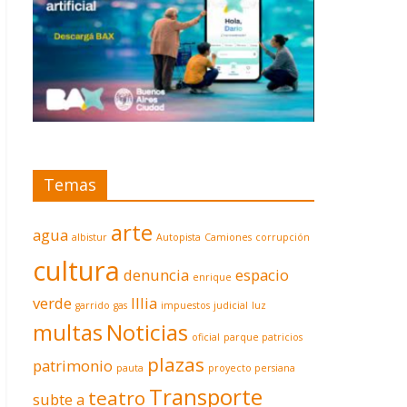
Temas
arte
agua
albistur
Autopista
Camiones
corrupción
cultura
denuncia
espacio
enrique
verde
Illia
garrido
gas
impuestos
judicial
luz
multas
Noticias
oficial
parque patricios
plazas
patrimonio
pauta
proyecto persiana
Transporte
teatro
subte a