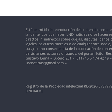
Está permitida la reproducción del contenido siempr
la fuente. Los que hacen LND noticias no se hacen re
directos, ni indirectos sobre quejas, disputas, daños
legales, psíquicos morales o de cualquier otra índole
surgir como consecuencia de la publicación de conte
de visitantes actuales o futuros, del portal. Editor Re
Gustavo Lema – Lucero 261 – (011) 15 5 174 42 19 –
lndnoticias@gmail.com
–
Registro de la Propiedad intelectual RL-2026-67879
DNDA#MJ