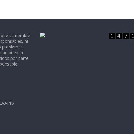
e que se nombre
sponsables, ni
 o problemas
, que puedan
nidos por parte
sponsable:
729-APN-