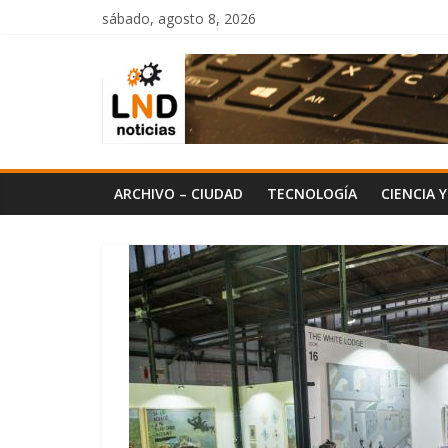
Saltar
sábado, agosto 8, 2026
al
LND
contenido
Noticias
ARCHIVO – CIUDAD
TECNOLOGÍA
CIENCIA 