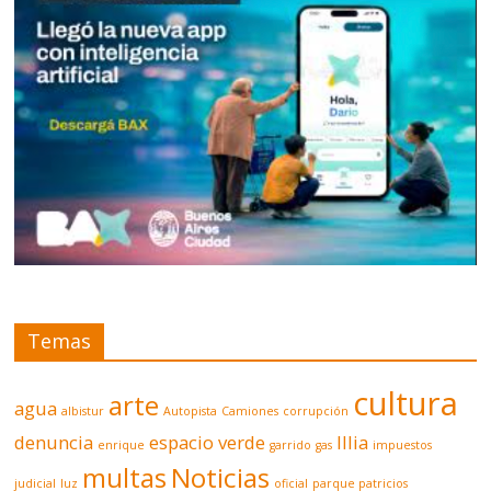
Temas
cultura
arte
agua
albistur
Autopista
Camiones
corrupción
denuncia
espacio verde
Illia
enrique
garrido
gas
impuestos
multas
Noticias
judicial
luz
oficial
parque patricios