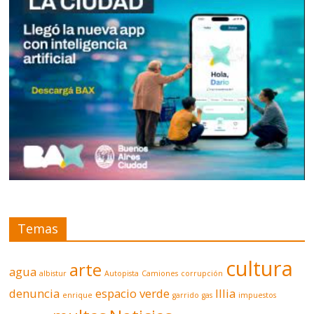
Temas
cultura
arte
agua
albistur
Autopista
Camiones
corrupción
denuncia
espacio verde
Illia
enrique
garrido
gas
impuestos