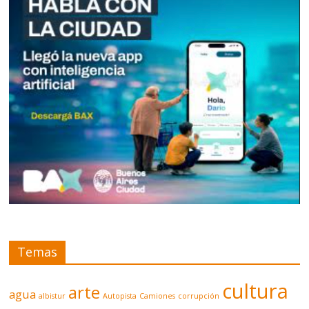
Temas
cultura
arte
agua
albistur
Autopista
Camiones
corrupción