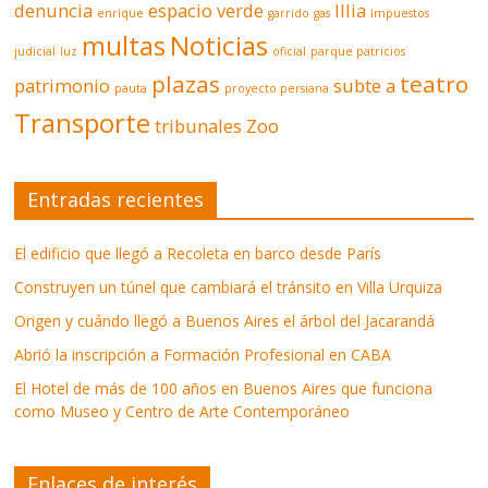
denuncia
espacio verde
Illia
enrique
garrido
gas
impuestos
multas
Noticias
judicial
luz
oficial
parque patricios
plazas
teatro
patrimonio
subte a
pauta
proyecto persiana
Transporte
tribunales
Zoo
Entradas recientes
El edificio que llegó a Recoleta en barco desde París
Construyen un túnel que cambiará el tránsito en Villa Urquiza
Origen y cuándo llegó a Buenos Aires el árbol del Jacarandá
Abrió la inscripción a Formación Profesional en CABA
El Hotel de más de 100 años en Buenos Aires que funciona
como Museo y Centro de Arte Contemporáneo
Enlaces de interés