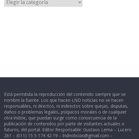
Categorías
Está permitida la reproducción del contenido siempre que se
nombre la fuente. Los que hacen LND noticias no se hacen
responsables, ni directos, ni indirectos sobre quejas, disputas,
daños o problemas legales, psíquicos morales o de cualquier
otra índole, que puedan surgir como consecuencia de la
publicación de contenidos por parte de visitantes actuales o
futuros, del portal. Editor Responsable: Gustavo Lema – Lucero
261 – (011) 15 5 174 42 19 –
lndnoticias@gmail.com
–