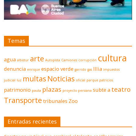
Temas
cultura
arte
agua
albistur
Autopista
Camiones
corrupción
denuncia
espacio verde
Illia
enrique
garrido
gas
impuestos
multas
Noticias
judicial
luz
oficial
parque patricios
plazas
teatro
patrimonio
subte a
pauta
proyecto persiana
Transporte
tribunales
Zoo
Entradas recientes