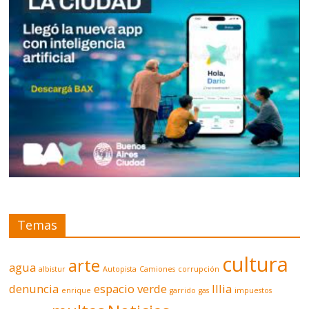
Temas
cultura
arte
agua
albistur
Autopista
Camiones
corrupción
denuncia
espacio verde
Illia
enrique
garrido
gas
impuestos