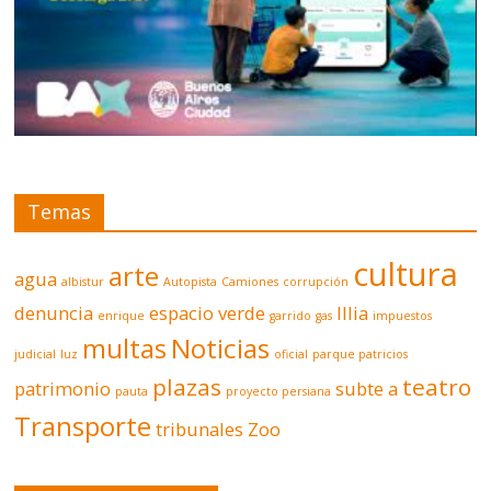
Temas
cultura
arte
agua
albistur
Autopista
Camiones
corrupción
denuncia
espacio verde
Illia
enrique
garrido
gas
impuestos
multas
Noticias
judicial
luz
oficial
parque patricios
plazas
teatro
patrimonio
subte a
pauta
proyecto persiana
Transporte
tribunales
Zoo