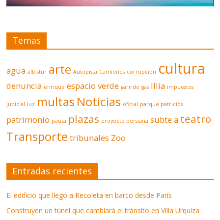
Temas
cultura
arte
agua
albistur
Autopista
Camiones
corrupción
denuncia
espacio verde
Illia
enrique
garrido
gas
impuestos
multas
Noticias
judicial
luz
oficial
parque patricios
plazas
teatro
patrimonio
subte a
pauta
proyecto persiana
Transporte
tribunales
Zoo
Entradas recientes
El edificio que llegó a Recoleta en barco desde París
Construyen un túnel que cambiará el tránsito en Villa Urquiza