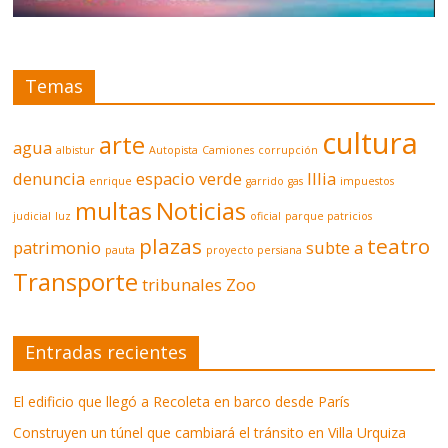
Temas
cultura
arte
agua
albistur
Autopista
Camiones
corrupción
denuncia
espacio verde
Illia
enrique
garrido
gas
impuestos
multas
Noticias
judicial
luz
oficial
parque patricios
plazas
teatro
patrimonio
subte a
pauta
proyecto persiana
Transporte
tribunales
Zoo
Entradas recientes
El edificio que llegó a Recoleta en barco desde París
Construyen un túnel que cambiará el tránsito en Villa Urquiza