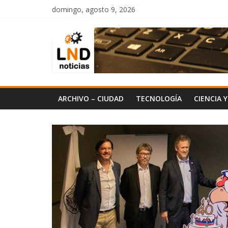
Saltar
domingo, agosto 9, 2026
al
LND
contenido
Noticias
ARCHIVO – CIUDAD
TECNOLOGÍA
CIENCIA 