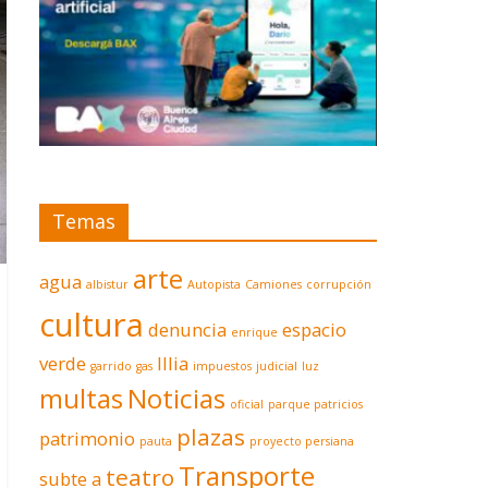
Temas
arte
agua
albistur
Autopista
Camiones
corrupción
cultura
denuncia
espacio
enrique
verde
Illia
garrido
gas
impuestos
judicial
luz
multas
Noticias
oficial
parque patricios
plazas
patrimonio
pauta
proyecto persiana
Transporte
teatro
subte a