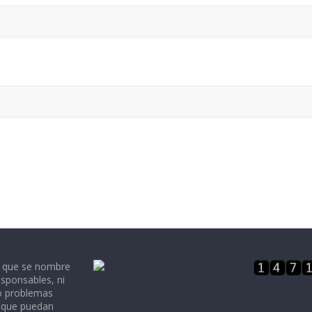
e que se nombre
sponsables, ni
 o problemas
, que puedan