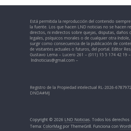
Está permitida la reproducción del contenido siempr
la fuente. Los que hacen LND noticias no se hacen re
directos, ni indirectos sobre quejas, disputas, daños
legales, psíquicos morales o de cualquier otra índole
surgir como consecuencia de la publicación de conte
de visitantes actuales o futuros, del portal. Editor Re
Gustavo Lema – Lucero 261 – (011) 15 5 174 42 19 –
lndnoticias@gmail.com
–
Registro de la Propiedad intelectual RL-2026-67879
DNDA#MJ
Copyright © 2026
LND Noticias
. Todos los derechos
Tema:
ColorMag
por ThemeGrill. Funciona con
Word