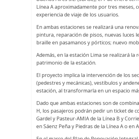
Línea A aproximadamente por tres meses, con
experiencia de viaje de los usuarios.
En ambas estaciones se realizará una renova
pintura, reparación de pisos, nuevas luces l
braille en pasamanos y pórticos; nuevo mobi
Además, en la estación Lima se realizará la 
patrimonio de la estación.
El proyecto implica la intervención de los s
(pedestres y mecánicas), vestíbulos y andene
estación, al transformarla en un espacio m
Dado que ambas estaciones son de combinaci
H, los pasajeros podrán pedir un ticket de c
Gardel y Pasteur-AMIA de la Línea B y Corrien
en Sáenz Peña y Piedras de la Línea A o en A
En el marco del Plan de Renovación Integral 