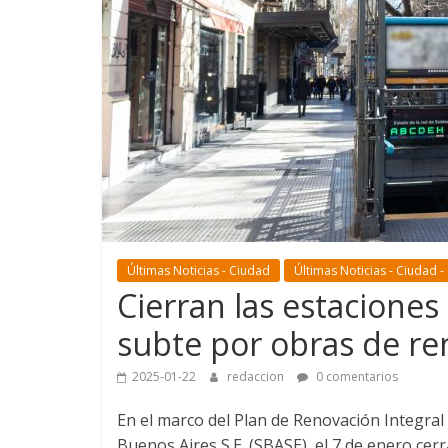
Últimas Noticias - Ciudad
Últimas Noticias - Ciudad -
Cierran las estaciones
subte por obras de re
2025-01-22
redaccion
0 comentarios
En el marco del Plan de Renovación Integral
Buenos Aires S.E. (SBASE), el 7 de enero cer