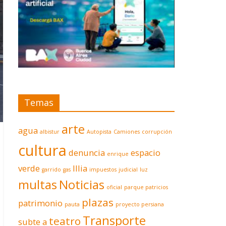
Temas
arte
agua
albistur
Autopista
Camiones
corrupción
cultura
denuncia
espacio
enrique
verde
Illia
garrido
gas
impuestos
judicial
luz
multas
Noticias
oficial
parque patricios
plazas
patrimonio
pauta
proyecto persiana
Transporte
teatro
subte a