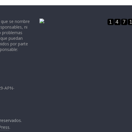
e que se nombre
sponsables, ni
 o problemas
, que puedan
nidos por parte
sponsable:
729-APN-
 reservados.
Press
.