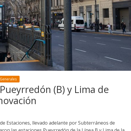
 Generales
 Pueyrredón (B) y Lima de
novación
 de Estaciones, llevado adelante por Subterráneos de
raron las estaciones Pueyrredón de la Línea B y Lima de la