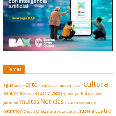
Temas
cultura
arte
agua
albistur
Autopista
Camiones
corrupción
denuncia
espacio verde
Illia
enrique
garrido
gas
impuestos
multas
Noticias
judicial
luz
oficial
parque patricios
plazas
teatro
patrimonio
subte a
pauta
proyecto persiana