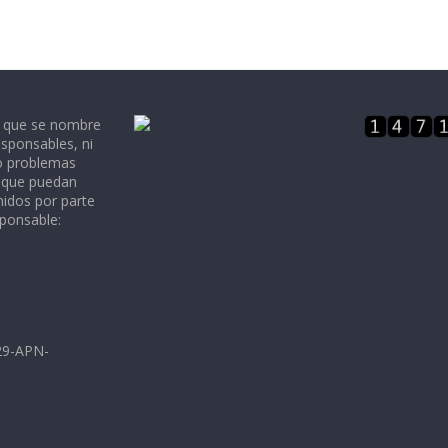
e que se nombre
sponsables, ni
 o problemas
, que puedan
nidos por parte
sponsable:
729-APN-