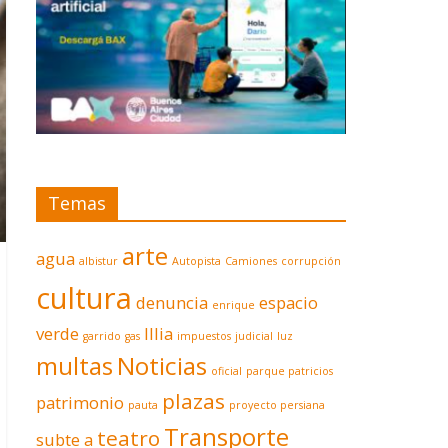
Temas
arte
agua
albistur
Autopista
Camiones
corrupción
cultura
denuncia
espacio
enrique
verde
Illia
garrido
gas
impuestos
judicial
luz
multas
Noticias
oficial
parque patricios
plazas
patrimonio
pauta
proyecto persiana
Transporte
teatro
subte a