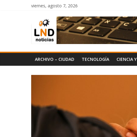
Saltar
viernes, agosto 7, 2026
al
LND
contenido
Noticias
ARCHIVO – CIUDAD
TECNOLOGÍA
CIENCIA 