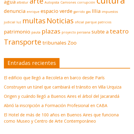
cultura
arte
agua
albistur
Autopista
Camiones
corrupción
denuncia
espacio verde
Illia
enrique
garrido
gas
impuestos
multas
Noticias
judicial
luz
oficial
parque patricios
plazas
teatro
patrimonio
subte a
pauta
proyecto persiana
Transporte
tribunales
Zoo
Entradas recientes
El edificio que llegó a Recoleta en barco desde París
Construyen un túnel que cambiará el tránsito en Villa Urquiza
Origen y cuándo llegó a Buenos Aires el árbol del Jacarandá
Abrió la inscripción a Formación Profesional en CABA
El Hotel de más de 100 años en Buenos Aires que funciona
como Museo y Centro de Arte Contemporáneo