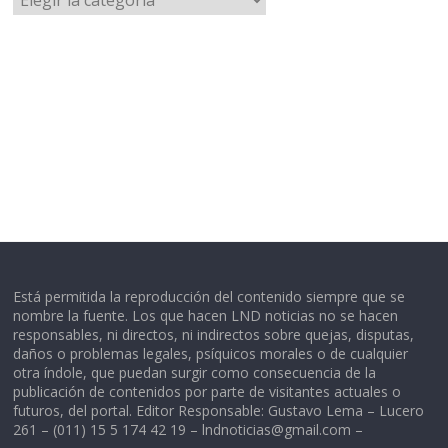
Está permitida la reproducción del contenido siempre que se
nombre la fuente. Los que hacen LND noticias no se hacen
responsables, ni directos, ni indirectos sobre quejas, disputas,
daños o problemas legales, psíquicos morales o de cualquier
otra índole, que puedan surgir como consecuencia de la
publicación de contenidos por parte de visitantes actuales o
futuros, del portal. Editor Responsable: Gustavo Lema – Lucero
261 – (011) 15 5 174 42 19 –
lndnoticias@gmail.com
–