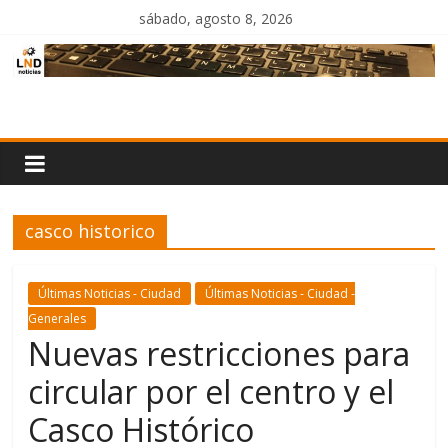
Saltar
sábado, agosto 8, 2026
al
contenido
LND
Noticias
casco historico
Últimas Noticias - Ciudad
Últimas Noticias - Ciudad -
Generales
Nuevas restricciones para
circular por el centro y el
Casco Histórico