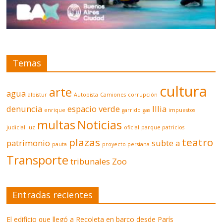
Temas
cultura
arte
agua
albistur
Autopista
Camiones
corrupción
denuncia
espacio verde
Illia
enrique
garrido
gas
impuestos
multas
Noticias
judicial
luz
oficial
parque patricios
plazas
teatro
patrimonio
subte a
pauta
proyecto persiana
Transporte
tribunales
Zoo
Entradas recientes
El edificio que llegó a Recoleta en barco desde París