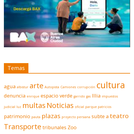
Temas
cultura
arte
agua
albistur
Autopista
Camiones
corrupción
denuncia
espacio verde
Illia
enrique
garrido
gas
impuestos
multas
Noticias
judicial
luz
oficial
parque patricios
plazas
teatro
patrimonio
subte a
pauta
proyecto persiana
Transporte
tribunales
Zoo