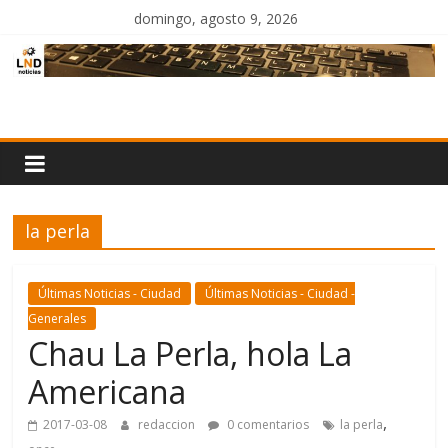
Saltar
domingo, agosto 9, 2026
al
contenido
LND
Noticias
la perla
Últimas Noticias - Ciudad
Últimas Noticias - Ciudad -
Generales
Chau La Perla, hola La
Americana
,
2017-03-08
redaccion
0 comentarios
la perla