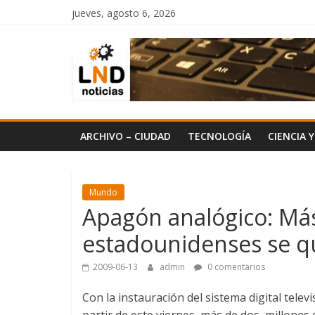
Saltar
jueves, agosto 6, 2026
al
LND
contenido
Noticias
ARCHIVO – CIUDAD
TECNOLOGÍA
CIENCIA 
Mundo
Apagón analógico: Más
estadounidenses se qu
2009-06-13
admin
0 comentarios
Con la instauración del sistema digital tele
partir de este viernes, más de dos millones 