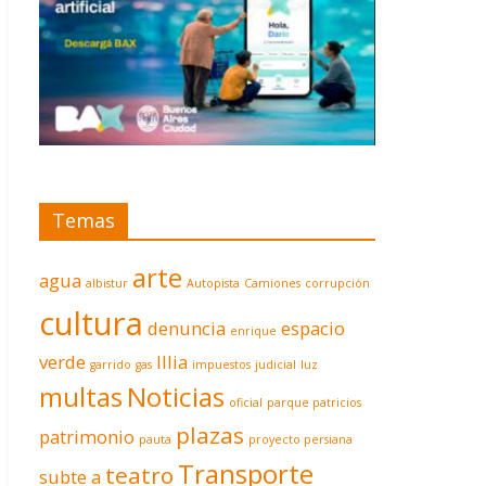
Temas
arte
agua
albistur
Autopista
Camiones
corrupción
cultura
denuncia
espacio
enrique
verde
Illia
garrido
gas
impuestos
judicial
luz
multas
Noticias
oficial
parque patricios
plazas
patrimonio
pauta
proyecto persiana
Transporte
teatro
subte a