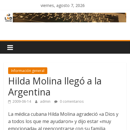
Saltar
viernes, agosto 7, 2026
al
contenido
LND
Noticias
Información general
Hilda Molina llegó a la
Argentina
2009-06-14
admin
0 comentarios
La médica cubana Hilda Molina agradeció «a Dios y
a todos los que me ayudaron» y dijo estar «muy
emocionada» al reencontrarse con su familia