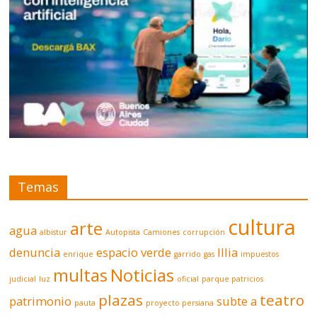
Temas
cultura
arte
agua
albistur
Autopista
Camiones
corrupción
denuncia
espacio verde
Illia
enrique
garrido
gas
impuestos
multas
Noticias
judicial
luz
oficial
parque patricios
plazas
teatro
patrimonio
subte a
pauta
proyecto persiana