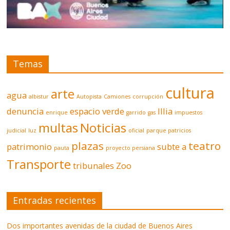
Temas
cultura
arte
agua
albistur
Autopista
Camiones
corrupción
denuncia
espacio verde
Illia
enrique
garrido
gas
impuestos
multas
Noticias
judicial
luz
oficial
parque patricios
plazas
teatro
patrimonio
subte a
pauta
proyecto persiana
Transporte
tribunales
Zoo
Entradas recientes
Dos importantes avenidas de la ciudad de Buenos Aires