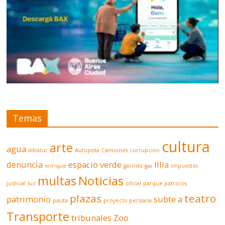
Temas
cultura
arte
agua
albistur
Autopista
Camiones
corrupción
denuncia
espacio verde
Illia
enrique
garrido
gas
impuestos
multas
Noticias
judicial
luz
oficial
parque patricios
plazas
teatro
patrimonio
subte a
pauta
proyecto persiana
Transporte
tribunales
Zoo