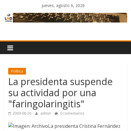
Saltar
jueves, agosto 6, 2026
al
contenido
LND
Noticias
Política
La presidenta suspende
su actividad por una
"faringolaringitis"
2009-08-26
admin
0 comentarios
La presidenta Cristina Fernández