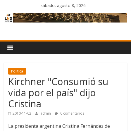
Saltar
sábado, agosto 8, 2026
al
contenido
LND
Noticias
Política
Kirchner "Consumió su
vida por el país" dijo
Cristina
2010-11-02
admin
0 comentarios
La presidenta argentina Cristina Fernández de