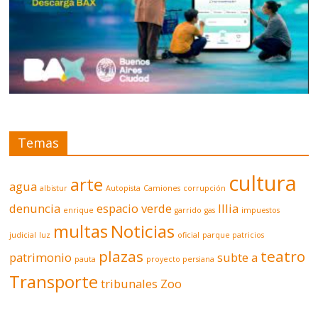
Temas
cultura
arte
agua
albistur
Autopista
Camiones
corrupción
denuncia
espacio verde
Illia
enrique
garrido
gas
impuestos
multas
Noticias
judicial
luz
oficial
parque patricios
plazas
teatro
patrimonio
subte a
pauta
proyecto persiana
Transporte
tribunales
Zoo