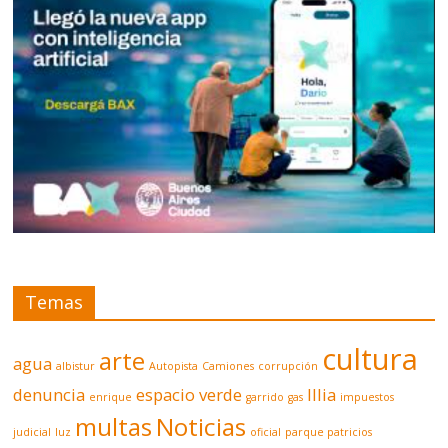
Temas
cultura
arte
agua
albistur
Autopista
Camiones
corrupción
denuncia
espacio verde
Illia
enrique
garrido
gas
impuestos
multas
Noticias
judicial
luz
oficial
parque patricios