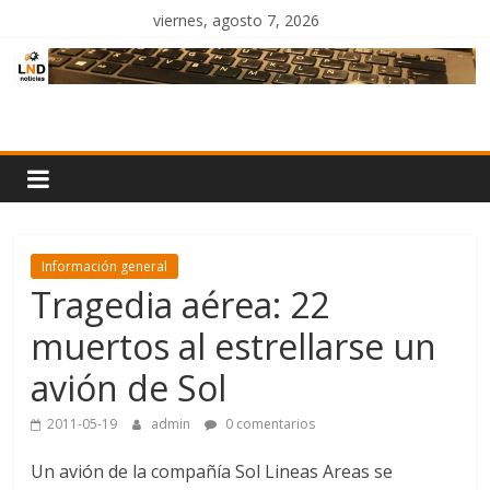
Saltar
viernes, agosto 7, 2026
al
contenido
LND
Noticias
Información general
Tragedia aérea: 22
muertos al estrellarse un
avión de Sol
2011-05-19
admin
0 comentarios
Un avión de la compañía Sol Lineas Areas se