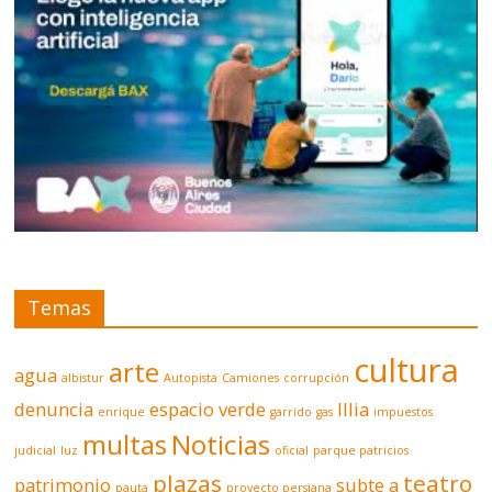
Temas
cultura
arte
agua
albistur
Autopista
Camiones
corrupción
denuncia
espacio verde
Illia
enrique
garrido
gas
impuestos
multas
Noticias
judicial
luz
oficial
parque patricios
plazas
teatro
patrimonio
subte a
pauta
proyecto persiana