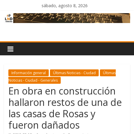
Saltar
sábado, agosto 8, 2026
al
contenido
LND
Noticias
Información general
Últimas Noticias - Ciudad
Últimas
Noticias - Ciudad - Generales
En obra en construcción
hallaron restos de una de
las casas de Rosas y
fueron dañados