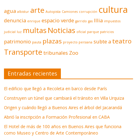
cultura
arte
agua
albistur
Autopista
Camiones
corrupción
denuncia
espacio verde
Illia
enrique
garrido
gas
impuestos
multas
Noticias
judicial
luz
oficial
parque patricios
plazas
teatro
patrimonio
subte a
pauta
proyecto persiana
Transporte
tribunales
Zoo
Entradas recientes
El edificio que llegó a Recoleta en barco desde París
Construyen un túnel que cambiará el tránsito en Villa Urquiza
Origen y cuándo llegó a Buenos Aires el árbol del Jacarandá
Abrió la inscripción a Formación Profesional en CABA
El Hotel de más de 100 años en Buenos Aires que funciona
como Museo y Centro de Arte Contemporáneo