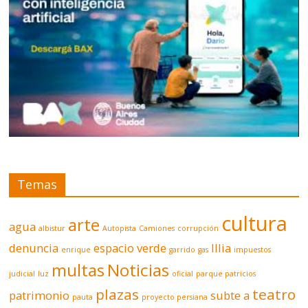
Temas
cultura
arte
agua
albistur
Autopista
Camiones
corrupción
denuncia
espacio verde
Illia
enrique
garrido
gas
impuestos
multas
Noticias
judicial
luz
oficial
parque patricios
plazas
teatro
patrimonio
subte a
pauta
proyecto persiana