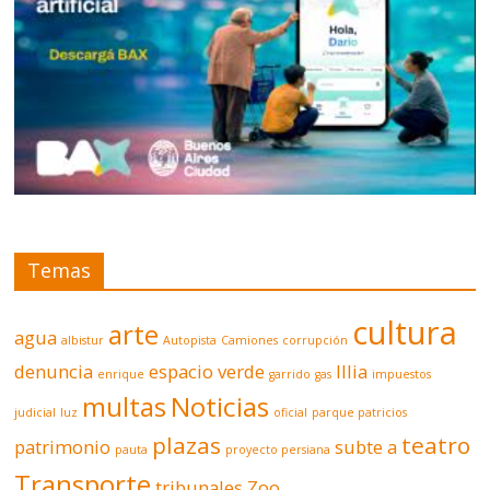
Temas
cultura
arte
agua
albistur
Autopista
Camiones
corrupción
denuncia
espacio verde
Illia
enrique
garrido
gas
impuestos
multas
Noticias
judicial
luz
oficial
parque patricios
plazas
teatro
patrimonio
subte a
pauta
proyecto persiana
Transporte
tribunales
Zoo