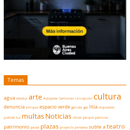
Temas
cultura
arte
agua
albistur
Autopista
Camiones
corrupción
denuncia
espacio verde
Illia
enrique
garrido
gas
impuestos
multas
Noticias
judicial
luz
oficial
parque patricios
plazas
teatro
patrimonio
subte a
pauta
proyecto persiana