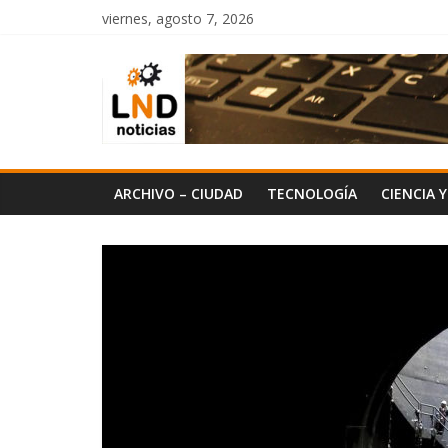
Saltar
viernes, agosto 7, 2026
al
LND
contenido
Noticias
ARCHIVO – CIUDAD
TECNOLOGÍA
CIENCIA 