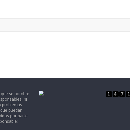
e que se nombre
sponsables, ni
 o problemas
, que puedan
nidos por parte
sponsable: