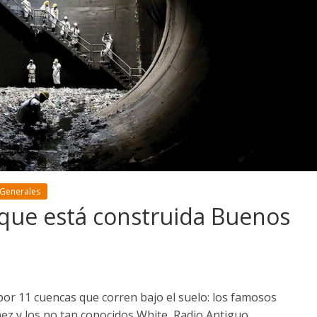
 Generales
 que está construida Buenos
or 11 cuencas que corren bajo el suelo: los famosos
z y los no tan conocidos White, Radio Antiguo,