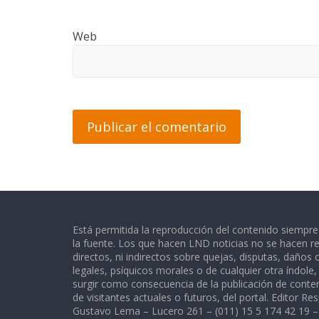
Web
Está permitida la reproducción del contenido siempr
la fuente. Los que hacen LND noticias no se hacen re
directos, ni indirectos sobre quejas, disputas, daños
legales, psíquicos morales o de cualquier otra índole
surgir como consecuencia de la publicación de conte
de visitantes actuales o futuros, del portal. Editor Re
Gustavo Lema – Lucero 261 – (011) 15 5 174 42 19 –