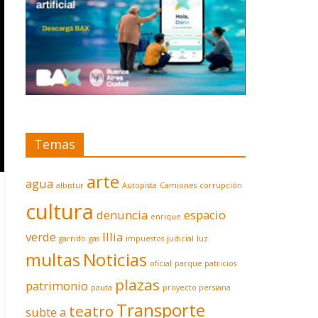
Temas
arte
agua
albistur
Autopista
Camiones
corrupción
cultura
denuncia
espacio
enrique
verde
Illia
garrido
gas
impuestos
judicial
luz
multas
Noticias
oficial
parque patricios
plazas
patrimonio
pauta
proyecto persiana
Transporte
teatro
subte a