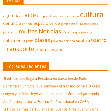
Temas
cultura
arte
agua
albistur
Autopista
Camiones
corrupción
denuncia
espacio verde
Illia
enrique
garrido
gas
impuestos
multas
Noticias
judicial
luz
oficial
parque patricios
plazas
teatro
patrimonio
subte a
pauta
proyecto persiana
Transporte
tribunales
Zoo
Entradas recientes
El edificio que llegó a Recoleta en barco desde París
Construyen un túnel que cambiará el tránsito en Villa Urquiza
Origen y cuándo llegó a Buenos Aires el árbol del Jacarandá
Abrió la inscripción a Formación Profesional en CABA
El Hotel de más de 100 años en Buenos Aires que funciona