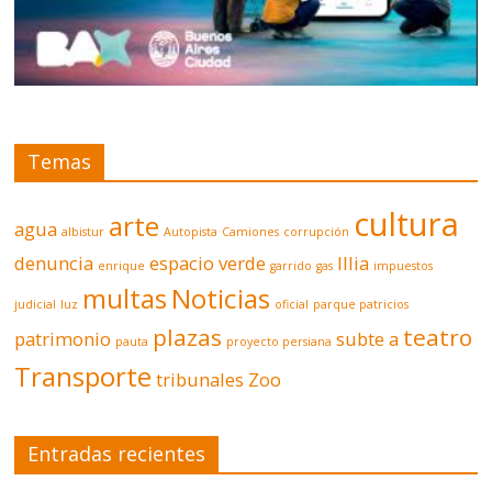
Temas
cultura
arte
agua
albistur
Autopista
Camiones
corrupción
denuncia
espacio verde
Illia
enrique
garrido
gas
impuestos
multas
Noticias
judicial
luz
oficial
parque patricios
plazas
teatro
patrimonio
subte a
pauta
proyecto persiana
Transporte
tribunales
Zoo
Entradas recientes