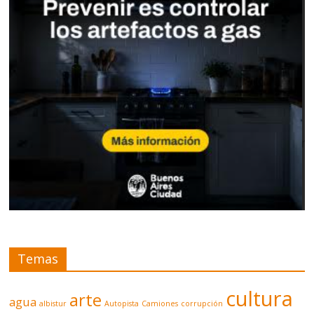
Temas
cultura
arte
agua
albistur
Autopista
Camiones
corrupción