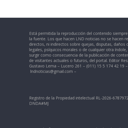
Está permitida la reproducción del contenido siempr
la fuente. Los que hacen LND noticias no se hacen re
directos, ni indirectos sobre quejas, disputas, daños
legales, psíquicos morales o de cualquier otra índole
surgir como consecuencia de la publicación de conte
de visitantes actuales o futuros, del portal. Editor Re
Gustavo Lema – Lucero 261 – (011) 15 5 174 42 19 –
lndnoticias@gmail.com
–
Registro de la Propiedad intelectual RL-2026-67879
DNDA#MJ