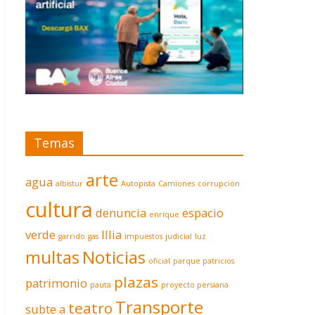
Temas
arte
agua
albistur
Autopista
Camiones
corrupción
cultura
denuncia
espacio
enrique
verde
Illia
garrido
gas
impuestos
judicial
luz
multas
Noticias
oficial
parque patricios
plazas
patrimonio
pauta
proyecto persiana
Transporte
teatro
subte a