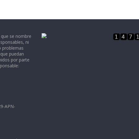
e que se nombre
sponsables, ni
 o problemas
, que puedan
nidos por parte
sponsable:
729-APN-