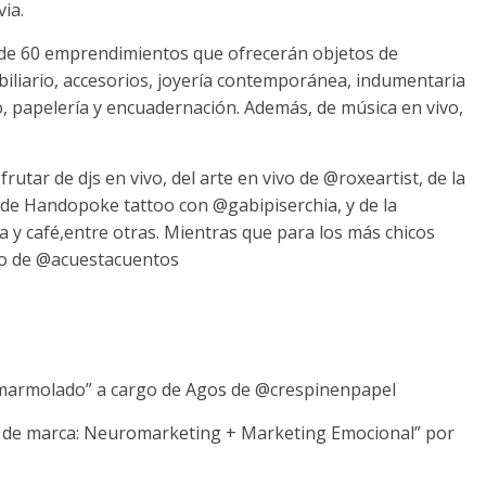
via.
r de 60 emprendimientos que ofrecerán objetos de
biliario, accesorios, joyería contemporánea, indumentaria
o, papelería y encuadernación. Además, de música en vivo,
rutar de djs en vivo, del arte en vivo de @roxeartist, de la
s de Handopoke tattoo con @gabipiserchia, y de la
a y café,entre otras. Mientras que para los más chicos
go de @acuestacuentos
del marmolado” a cargo de Agos de @crespinenpapel
ix de marca: Neuromarketing + Marketing Emocional” por