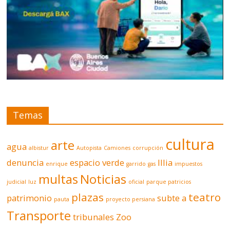
Temas
cultura
arte
agua
albistur
Autopista
Camiones
corrupción
denuncia
espacio verde
Illia
enrique
garrido
gas
impuestos
multas
Noticias
judicial
luz
oficial
parque patricios
plazas
teatro
patrimonio
subte a
pauta
proyecto persiana
Transporte
tribunales
Zoo