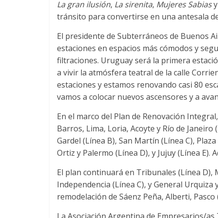
La gran ilusión
,
La sirenita
,
Mujeres Sabias
y
tránsito para convertirse en una antesala d
El presidente de Subterráneos de Buenos Air
estaciones en espacios más cómodos y segu
filtraciones. Uruguay será la primera estaci
a vivir la atmósfera teatral de la calle Corri
estaciones y estamos renovando casi 80 esca
vamos a colocar nuevos ascensores y a avan
En el marco del Plan de Renovación Integral,
Barros, Lima, Loria, Acoyte y Río de Janeir
Gardel (Línea B), San Martín (Línea C), Plaza
Ortiz y Palermo (Línea D), y Jujuy (Línea E)
El plan continuará en Tribunales (Línea D), 
Independencia (Línea C), y General Urquiza y
remodelación de Sáenz Peña, Alberti, Pasco (
La Asociación Argentina de Empresarios/as T