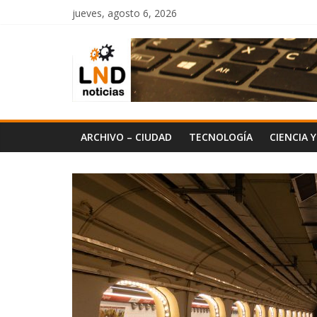
Saltar
jueves, agosto 6, 2026
al
LND
contenido
Noticias
ARCHIVO – CIUDAD
TECNOLOGÍA
CIENCIA 