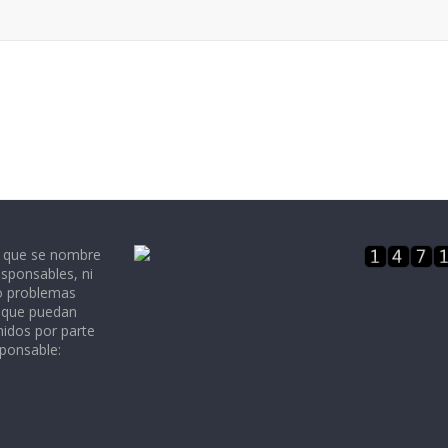
e que se nombre
sponsables, ni
 o problemas
, que puedan
nidos por parte
sponsable: