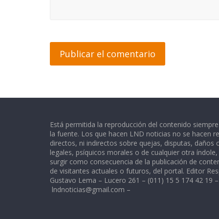
Está permitida la reproducción del contenido siempr
la fuente. Los que hacen LND noticias no se hacen re
directos, ni indirectos sobre quejas, disputas, daños
legales, psíquicos morales o de cualquier otra índole
surgir como consecuencia de la publicación de conte
de visitantes actuales o futuros, del portal. Editor Re
Gustavo Lema – Lucero 261 – (011) 15 5 174 42 19 –
lndnoticias@gmail.com
–