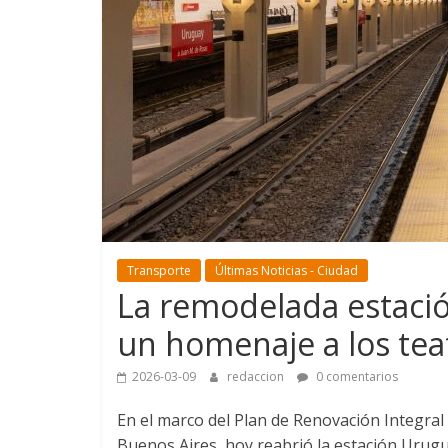
Transporte
Últimas Noticias - Ciudad
La remodelada estació
un homenaje a los teat
2026-03-09
redaccion
0 comentarios
En el marco del Plan de Renovación Integral
Buenos Aires, hoy reabrió la estación Urugu