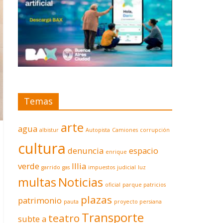
Temas
arte
agua
albistur
Autopista
Camiones
corrupción
cultura
denuncia
espacio
enrique
verde
Illia
garrido
gas
impuestos
judicial
luz
multas
Noticias
oficial
parque patricios
plazas
patrimonio
pauta
proyecto persiana
Transporte
teatro
subte a