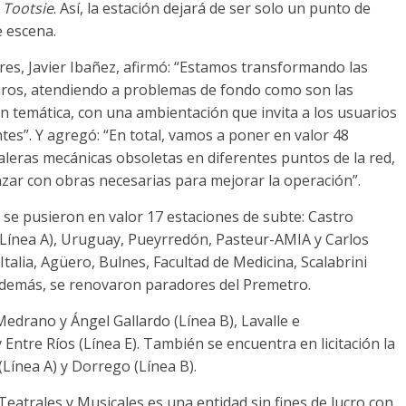
Tootsie
. Así, la estación dejará de ser solo un punto de
e escena.
es, Javier Ibañez, afirmó: “Estamos transformando las
ros, atendiendo a problemas de fondo como son las
ón temática, con una ambientación que invita a los usuarios
entes”. Y agregó: “En total, vamos a poner en valor 48
leras mecánicas obsoletas en diferentes puntos de la red,
zar con obras necesarias para mejorar la operación”.
 se pusieron en valor 17 estaciones de subte: Castro
o (Línea A), Uruguay, Pueyrredón, Pasteur-AMIA y Carlos
 Italia, Agüero, Bulnes, Facultad de Medicina, Scalabrini
. Además, se renovaron paradores del Premetro.
Medrano y Ángel Gallardo (Línea B), Lavalle e
 Entre Ríos (Línea E). También se encuentra en licitación la
Línea A) y Dorrego (Línea B).
eatrales y Musicales es una entidad sin fines de lucro con