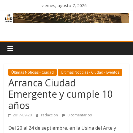
Saltar
viernes, agosto 7, 2026
al
contenido
LND
Noticias
Últimas Noticias - Ciudad
Últimas Noticias - Ciudad - Eventos
Arranca Ciudad
Emergente y cumple 10
años
2017-09-20
redaccion
0 comentarios
Del 20 al 24 de septiembre, en la Usina del Arte y