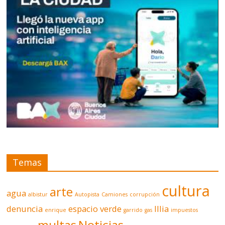
Temas
cultura
arte
agua
albistur
Autopista
Camiones
corrupción
denuncia
espacio verde
Illia
enrique
garrido
gas
impuestos
multas
Noticias