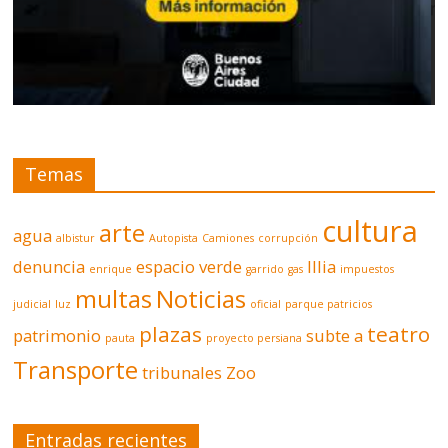
Temas
cultura
arte
agua
albistur
Autopista
Camiones
corrupción
denuncia
espacio verde
Illia
enrique
garrido
gas
impuestos
multas
Noticias
judicial
luz
oficial
parque patricios
plazas
teatro
patrimonio
subte a
pauta
proyecto persiana
Transporte
tribunales
Zoo
Entradas recientes