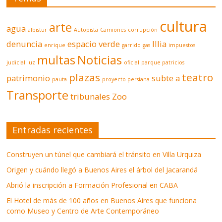
cultura
arte
agua
albistur
Autopista
Camiones
corrupción
denuncia
espacio verde
Illia
enrique
garrido
gas
impuestos
multas
Noticias
judicial
luz
oficial
parque patricios
plazas
teatro
patrimonio
subte a
pauta
proyecto persiana
Transporte
tribunales
Zoo
Entradas recientes
Construyen un túnel que cambiará el tránsito en Villa Urquiza
Origen y cuándo llegó a Buenos Aires el árbol del Jacarandá
Abrió la inscripción a Formación Profesional en CABA
El Hotel de más de 100 años en Buenos Aires que funciona
como Museo y Centro de Arte Contemporáneo